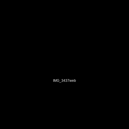
IMG_3437web